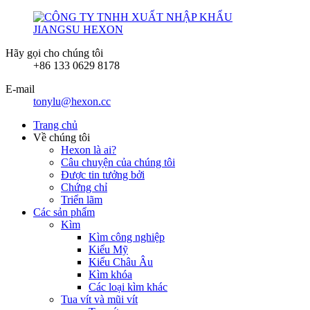
Hãy gọi cho chúng tôi
+86 133 0629 8178
E-mail
tonylu@hexon.cc
Trang chủ
Về chúng tôi
Hexon là ai?
Câu chuyện của chúng tôi
Được tin tưởng bởi
Chứng chỉ
Triển lãm
Các sản phẩm
Kìm
Kìm công nghiệp
Kiểu Mỹ
Kiểu Châu Âu
Kìm khóa
Các loại kìm khác
Tua vít và mũi vít