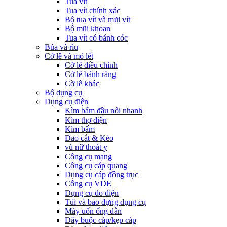
Tua vít
Tua vít chính xác
Bộ tua vít và mũi vít
Bộ mũi khoan
Tua vít có bánh cóc
Búa và rìu
Cờ lê và mỏ lết
Cờ lê điều chỉnh
Cờ lê bánh răng
Cờ lê khác
Bộ dụng cụ
Dụng cụ điện
Kìm bấm đầu nối nhanh
Kìm thợ điện
Kìm bấm
Dao cắt & Kéo
vũ nữ thoát y
Công cụ mạng
Công cụ cáp quang
Dụng cụ cáp đồng trục
Công cụ VDE
Dụng cụ đo điện
Túi và bao đựng dụng cụ
Máy uốn ống dẫn
Dây buộc cáp/kẹp cáp