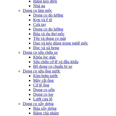
Băng keo điện
Nhà ga
Dụng cụ làm mộc
Dụng cụ đo lường
Kẹp và ê tô
Cưa tay
Dụng cụ đo lường
Búa và rìu thợ mộc
Tệp và dụng cụ mài
Dao và kéo dùng trong nghề mộc
Đục và xà beng
Dụng cụ sửa chữa xe
Khóa lục giác
Sửa chữa cờ lê và đầu khẩu
Bộ dụng cụ chuẩn bị xe
Dụng cụ sửa ống nước
Kìm bơm nước
Máy cắt ống
Cờ lê ống
Dụng cụ uốn
Dụng cụ loe
Lưỡi cưa lỗ
Dụng cụ xây dựng
Búa xây dựng
Bảng chà nhám