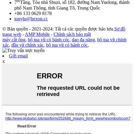
th
7
Tầng, Tòa nhà Shuzi, số 182, đường Nam Yuelong, thành
phố Nam Thông, tỉnh Giang Tô, Trung Quốc
+86 133 0629 8178
tonylu@hexon.cc
© Bản quyền - 2021-2024: Tất cả các quyền được bảo lưu.
Sơ đồ
trang web
-
AMP Mobile
-
Chính sách bảo mật
máy cắt ống
,
bộ tua vít có bánh cóc
,
dao đa năng
,
bộ tua vít chính
xác
,
đầu vít chính xác
,
bộ tua vít có bánh cóc
,
Gửi email
x