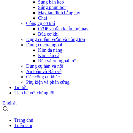
Súng bắn keo
Súng phun bọt
Máy tán đinh bằng tay
Chải
Công cụ cơ khí
Cờ lê và đầu khẩu thợ máy
Búa cơ khí
Dụng cụ làm vườn và nông trại
Dụng cụ cửa ngoài
Kìm đa năng
Kìm câu cá
Búa và rìu ngoài trời
Dụng cụ hàn và nối
An toàn và Bảo vệ
Các công cụ khác
Phụ kiện và phần cứng
Tin tức
Liên hệ với chúng tôi
English
Trang chủ
Triển lãm